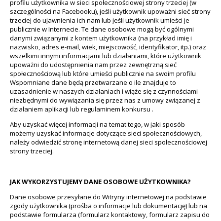
profilu użytkownika w sieci społecznościowej strony trzeciej (w
szczególności na Facebooku), jeśli użytkownik upoważni sieć strony
trzeciej do ujawnienia ich nam lub jeśli użytkownik umieści je
publicznie w Internecie. Te dane osobowe mogą być ogólnymi
danymi związanymi z kontem użytkownika (na przykład imię i
nazwisko, adres e-mail, wiek, miejscowość, identyfikator, itp.) oraz
wszelkimi innymi informacjami lub działaniami, które użytkownik
upoważni do udostępnienia nam przez zewnętrzną sieć
społecznościową lub które umieści publicznie na swoim profilu
Wspomniane dane będą przetwarzane o ile znajduje to
uzasadnienie w naszych działaniach i wiąże się z czynnościami
niezbędnymi do wywiązania się przez nas z umowy związanej z
działaniem aplikacji lub regulaminem konkursu .
Aby uzyskać więcej informacji na temat tego, w jaki sposób
możemy uzyskać informacje dotyczące sieci społecznościowych,
należy odwiedzić stronę internetową danej sieci społecznościowej
strony trzeciej.
JAK WYKORZYSTUJEMY DANE OSOBOWE UŻYTKOWNIKA?
Dane osobowe przesyłane do Witryny internetowej na podstawie
zgody użytkownika (prośba o informacje lub dokumentację) lub na
podstawie formularza (formularz kontaktowy, formularz zapisu do