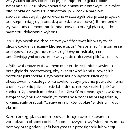
wszystkich plików cookie na jego komputerze (pliki cookie
związane z ukierunkowanymi działaniami reklamowymi, niektóre
pliki cookie do pomiaru odbiorców i pliki cookie mediów
społecznościowych, generowane w szczególności przez przyciski
udostępniania, gdy gromadzą one dane osobowe). Baner będzie
wyświetlany do momentu kontynuowania przeglądania, tj. do
momentu dokonania wyboru.
Jeśli użytkownik nie chce otrzymywać żadnych lub wszystkich
plików cookie, zalecamy kliknięcie opcji "Personalizuj" na banerze i
postępowanie zgodnie ze szczegółowymi instrukcjami
umożliwiającymi odrzucenie wszystkich lub części plików cookie.
Użytkownik może w dowolnym momencie zmienić ustawienia
przeglądarki internetowej, aby akceptować, konfigurować lub
odrzucać pliki cookie. Użytkownik ma do wyboru kilka opcji:
akceptowanie każdego pliku cookie, otrzymywanie powiadomienia
o umieszczeniu pliku cookie lub odrzucanie wszystkich plików
cookie. Użytkownik ma również możliwość ponownego rozważenia
swojego wyboru w dowolnym momencie podczas przeglądania,
klikając stały przycisk "Ustawienia plików cookie" w dolnym rogu
ekranu.
Każda przeglądarka internetowa oferuje różne ustawienia
zarządzania plikami cookie. Są one zazwyczaj wyświetlane w menu
pomocy przeglądarki. Jeśli korzystasz z przeglądarki lub wersji