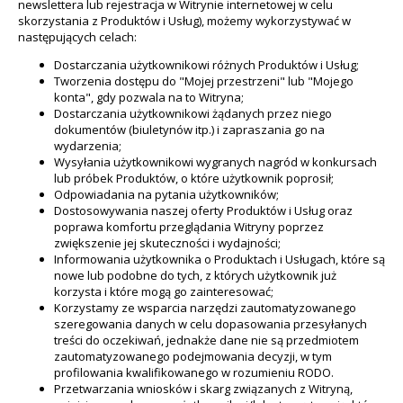
newslettera lub rejestracja w Witrynie internetowej w celu
skorzystania z Produktów i Usług), możemy wykorzystywać w
następujących celach:
Dostarczania użytkownikowi różnych Produktów i Usług;
Tworzenia dostępu do "Mojej przestrzeni" lub "Mojego
konta", gdy pozwala na to Witryna;
Dostarczania użytkownikowi żądanych przez niego
dokumentów (biuletynów itp.) i zapraszania go na
wydarzenia;
Wysyłania użytkownikowi wygranych nagród w konkursach
lub próbek Produktów, o które użytkownik poprosił;
Odpowiadania na pytania użytkowników;
Dostosowywania naszej oferty Produktów i Usług oraz
poprawa komfortu przeglądania Witryny poprzez
zwiększenie jej skuteczności i wydajności;
Informowania użytkownika o Produktach i Usługach, które są
nowe lub podobne do tych, z których użytkownik już
korzysta i które mogą go zainteresować;
Korzystamy ze wsparcia narzędzi zautomatyzowanego
szeregowania danych w celu dopasowania przesyłanych
treści do oczekiwań, jednakże dane nie są przedmiotem
zautomatyzowanego podejmowania decyzji, w tym
profilowania kwalifikowanego w rozumieniu RODO.
Przetwarzania wniosków i skarg związanych z Witryną,