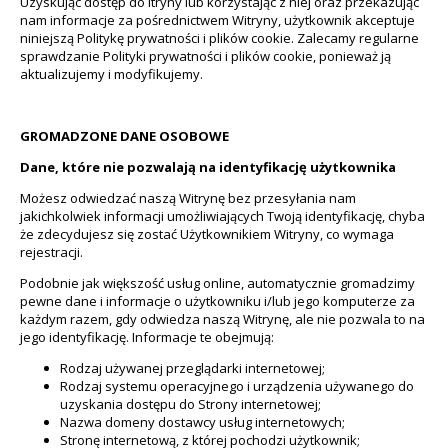
Uzyskując dostęp do itryny lub korzystając z niej oraz przekazując
nam informacje za pośrednictwem Witryny, użytkownik akceptuje
niniejszą Politykę prywatności i plików cookie. Zalecamy regularne
sprawdzanie Polityki prywatności i plików cookie, ponieważ ją
aktualizujemy i modyfikujemy.
GROMADZONE DANE OSOBOWE
Dane, które nie pozwalają na identyfikację użytkownika
Możesz odwiedzać naszą Witrynę bez przesyłania nam
jakichkolwiek informacji umożliwiających Twoją identyfikację, chyba
że zdecydujesz się zostać Użytkownikiem Witryny, co wymaga
rejestracji.
Podobnie jak większość usług online, automatycznie gromadzimy
pewne dane i informacje o użytkowniku i/lub jego komputerze za
każdym razem, gdy odwiedza naszą Witrynę, ale nie pozwala to na
jego identyfikację. Informacje te obejmują:
Rodzaj używanej przeglądarki internetowej;
Rodzaj systemu operacyjnego i urządzenia używanego do
uzyskania dostępu do Strony internetowej;
Nazwa domeny dostawcy usług internetowych;
Stronę internetową, z której pochodzi użytkownik;