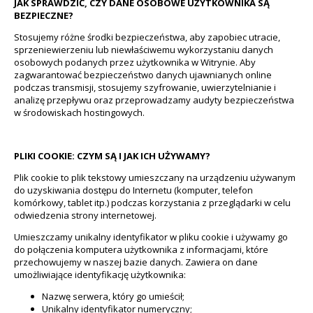
JAK SPRAWDZIĆ, CZY DANE OSOBOWE UŻYTKOWNIKA SĄ
BEZPIECZNE?
Stosujemy różne środki bezpieczeństwa, aby zapobiec utracie,
sprzeniewierzeniu lub niewłaściwemu wykorzystaniu danych
osobowych podanych przez użytkownika w Witrynie. Aby
zagwarantować bezpieczeństwo danych ujawnianych online
podczas transmisji, stosujemy szyfrowanie, uwierzytelnianie i
analizę przepływu oraz przeprowadzamy audyty bezpieczeństwa
w środowiskach hostingowych.
PLIKI COOKIE: CZYM SĄ I JAK ICH UŻYWAMY?
Plik cookie to plik tekstowy umieszczany na urządzeniu używanym
do uzyskiwania dostępu do Internetu (komputer, telefon
komórkowy, tablet itp.) podczas korzystania z przeglądarki w celu
odwiedzenia strony internetowej.
Umieszczamy unikalny identyfikator w pliku cookie i używamy go
do połączenia komputera użytkownika z informacjami, które
przechowujemy w naszej bazie danych. Zawiera on dane
umożliwiające identyfikację użytkownika:
Nazwę serwera, który go umieścił;
Unikalny identyfikator numeryczny;