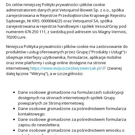
Do celów niniejszej Polityki prywatności i plików cookie
administratorem danych jest Vetoquinol Biowet Sp. z o.o., spółka
zarejestrowana w Rejestrze Przedsiębiorców Krajowego Rejestru
Sądowego, Nr KRS: 0000064225 oraz Vetoquinol SA, spółka
zarejestrowana w rejestrze handlowym i spółek Vesoul/Gray pod
numerem 676 250 111, z siedzibą pod adresem sis Magny-Vernois,
70200 Lure.
Niniejsza Polityka prywatności i plików cookie ma zastosowanie do
produktów i usług oferowanych przez Grupę ("Produkty i Usługi") i
obejmuje interfejsy użytkownika, formularze, aplikacje mobilne
oraz inne platformy i usługi online dostępne na stronie
internetowej
https://www.mojszczesliwyzwierzak.pl/
(link is external)
(zwanej
dalej łącznie "Witryną"), a w szczególności:
Dane osobowe gromadzone na formularzach subskrypcji
dostępnych na stronach internetowych spółek Grupy
powiązanych ze Stroną internetową;
Dane osobowe gromadzone za pośrednictwem formularza
kontaktowego;
Dane osobowe gromadzone za pośrednictwem formularza
zapisu do newslettera
;
Dane osobowe gromadzone za pośrednictwem wniosku o