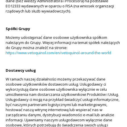
dane (bez wiedzy Administratora i Procesora) na podstawie
EO12333 wydawanych w oparciu o FISA (na wniosek organizacji
rządowych lub służb wywiadowczych).
Spółki Grupy
Możemy udostępniać dane osobowe użytkownika spółkom
należącym do Grupy. Więcej informacji na temat spółek należących
do Grupy można znaleźć na stronie:
https://www.vetoquinol.com/en/vetoquinol-around-the-world
Dostawcy usług
W ramach naszej działalności możemy przekazywać dane
osobowe użytkowników dostawcom usług. Usługodawcy ci
wykorzystują dane osobowe użytkownika wyłącznie w celu
umożliwienia nam dostarczania użytkownikowi Produktów i Usług.
Usługodawcy ci mogą na przykład świadczyć usługi informatyczne,
być naszymi partnerami logistycznymi lub marketingowymi,
hostować naszą witrynę internetową lub wspierać nas w
zarządzaniu danymi, dystrybucji wiadomości e-mail lub analizie
informacji. Ujawniamy naszym usługodawcom wyłącznie dane
osobowe, których potrzebują do świadczenia swoich usług i