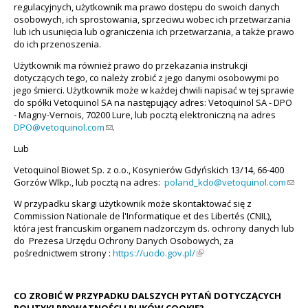
regulacyjnych, użytkownik ma prawo dostępu do swoich danych
osobowych, ich sprostowania, sprzeciwu wobec ich przetwarzania
lub ich usunięcia lub ograniczenia ich przetwarzania, a także prawo
do ich przenoszenia.
Użytkownik ma również prawo do przekazania instrukcji
dotyczących tego, co należy zrobić z jego danymi osobowymi po
jego śmierci. Użytkownik może w każdej chwili napisać w tej sprawie
do spółki Vetoquinol SA na następujący adres: Vetoquinol SA - DPO
- Magny-Vernois, 70200 Lure, lub pocztą elektroniczną na adres
DPO@vetoquinol.com
(link sends e-mail)
.
Lub
Vetoquinol Biowet Sp. z o.o., Kosynierów Gdyńskich 13/14, 66-400
Gorzów Wlkp., lub pocztą na adres:
poland_kdo@vetoquinol.com
(link
send
W przypadku skargi użytkownik może skontaktować się z
e-
Commission Nationale de l'Informatique et des Libertés (CNIL),
mail)
która jest francuskim organem nadzorczym ds. ochrony danych lub
do Prezesa Urzędu Ochrony Danych Osobowych, za
pośrednictwem strony :
https://uodo.gov.pl/
(link is external)
CO ZROBIĆ W PRZYPADKU DALSZYCH PYTAŃ DOTYCZĄCYCH