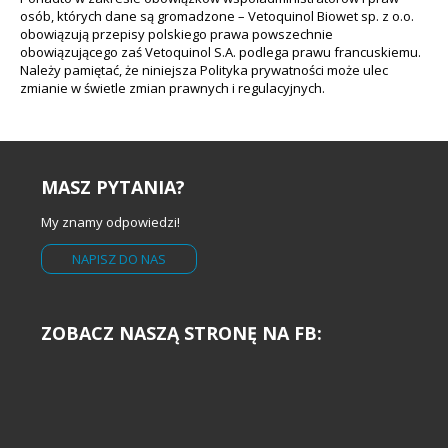
osób, których dane są gromadzone – Vetoquinol Biowet sp. z o.o.
obowiązują przepisy polskiego prawa powszechnie
obowiązującego zaś Vetoquinol S.A. podlega prawu francuskiemu.
Należy pamiętać, że niniejsza Polityka prywatności może ulec
zmianie w świetle zmian prawnych i regulacyjnych.
MASZ PYTANIA?
My znamy odpowiedzi!
NAPISZ DO NAS
ZOBACZ NASZĄ STRONĘ NA FB: