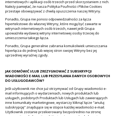
internetowych i aplikacji osób trzecich przed skorzystaniem z nich.
Należy pamiętać, że nasza Polityka Poufności i Plików Cookies
przestaje obowiązywać z chwilą opuszczenia naszej Witryny.
Ponadto, Grupa nie ponosi odpowiedzialności za łącza
hipertekstowe do własnej Witryny, które mogą być zawarte w
witrynach internetowych osób trzecich, nawet jeśli Grupa
upoważniła wydawcę witryny internetowej osoby trzeciej do
umieszczenia takiego łącza.
Ponadto, Grupa generalnie zabrania komukolwiek umieszczania
hiperłącza do jednej lub więcej stron swojej Witryny bez jej
uprzedniej wyraźnej zgody.
JAK ODMÓWIĆ I/LUB ZREZYGNOWAĆ Z SUBSKRYPCJI
WIADOMOŚCI E-MAIL LUB PRZESYŁANIA DANYCH OSOBOWYCH
DO USŁUGODAWCÓW?
Jeśli użytkownik nie chce już otrzymywać od Grupy wiadomości e-
mail informujących o wydarzeniach, nowych produktach lub
usługach, podobnych Produktach lub Usługach lub zawierających
inne komunikaty marketingowe, wystarczy kliknąć łącze "anuluj
subskrypcję" znajdujące się w stopce każdej wiadomości e-mail.
Użytkownik zostanie przekierowany bezpośrednio na stronę