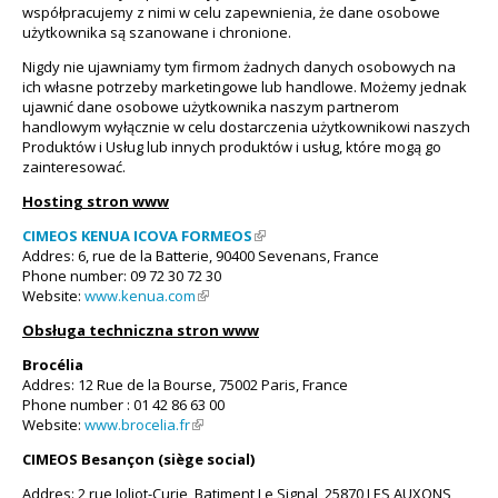
współpracujemy z nimi w celu zapewnienia, że dane osobowe
użytkownika są szanowane i chronione.
Nigdy nie ujawniamy tym firmom żadnych danych osobowych na
ich własne potrzeby marketingowe lub handlowe. Możemy jednak
ujawnić dane osobowe użytkownika naszym partnerom
handlowym wyłącznie w celu dostarczenia użytkownikowi naszych
Produktów i Usług lub innych produktów i usług, które mogą go
zainteresować.
Hosting stron www
CIMEOS KENUA ICOVA FORMEOS
(link is external)
Addres: 6, rue de la Batterie, 90400 Sevenans, France
Phone number: 09 72 30 72 30
Website:
www.kenua.com
(link is external)
Obsługa techniczna stron www
Brocélia
Addres: 12 Rue de la Bourse, 75002 Paris, France
Phone number : 01 42 86 63 00
Website:
www.brocelia.fr
(link is external)
CIMEOS Besançon (siège social)
Addres: 2 rue Joliot-Curie, Batiment Le Signal, 25870 LES AUXONS,