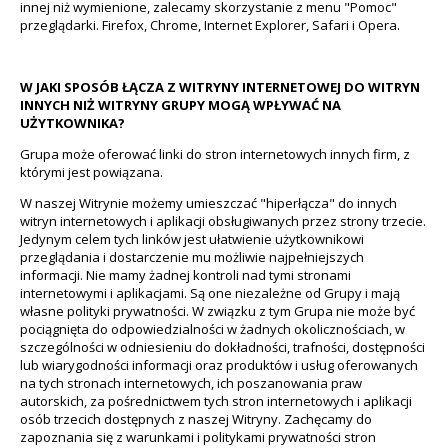
innej niż wymienione, zalecamy skorzystanie z menu "Pomoc"
przeglądarki. Firefox, Chrome, Internet Explorer, Safari i Opera.
W JAKI SPOSÓB ŁĄCZA Z WITRYNY INTERNETOWEJ DO WITRYN
INNYCH NIŻ WITRYNY GRUPY MOGĄ WPŁYWAĆ NA
UŻYTKOWNIKA?
Grupa może oferować linki do stron internetowych innych firm, z
którymi jest powiązana.
W naszej Witrynie możemy umieszczać "hiperłącza" do innych
witryn internetowych i aplikacji obsługiwanych przez strony trzecie.
Jedynym celem tych linków jest ułatwienie użytkownikowi
przeglądania i dostarczenie mu możliwie najpełniejszych
informacji. Nie mamy żadnej kontroli nad tymi stronami
internetowymi i aplikacjami. Są one niezależne od Grupy i mają
własne polityki prywatności. W związku z tym Grupa nie może być
pociągnięta do odpowiedzialności w żadnych okolicznościach, w
szczególności w odniesieniu do dokładności, trafności, dostępności
lub wiarygodności informacji oraz produktów i usług oferowanych
na tych stronach internetowych, ich poszanowania praw
autorskich, za pośrednictwem tych stron internetowych i aplikacji
osób trzecich dostępnych z naszej Witryny. Zachęcamy do
zapoznania się z warunkami i politykami prywatności stron