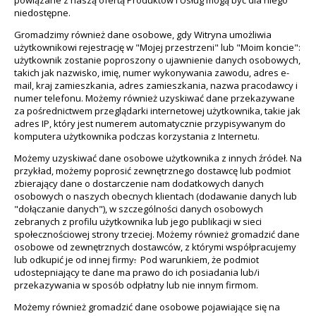
powiązane z naszą ofertą Produktów i Usług mogą być dla niego
niedostępne.
Gromadzimy również dane osobowe, gdy Witryna umożliwia
użytkownikowi rejestrację w "Mojej przestrzeni" lub "Moim koncie":
użytkownik zostanie poproszony o ujawnienie danych osobowych,
takich jak nazwisko, imię, numer wykonywania zawodu, adres e-
mail, kraj zamieszkania, adres zamieszkania, nazwa pracodawcy i
numer telefonu. Możemy również uzyskiwać dane przekazywane
za pośrednictwem przeglądarki internetowej użytkownika, takie jak
adres IP, który jest numerem automatycznie przypisywanym do
komputera użytkownika podczas korzystania z Internetu.
Możemy uzyskiwać dane osobowe użytkownika z innych źródeł. Na
przykład, możemy poprosić zewnętrznego dostawcę lub podmiot
zbierający dane o dostarczenie nam dodatkowych danych
osobowych o naszych obecnych klientach (dodawanie danych lub
"dołączanie danych"), w szczególności danych osobowych
zebranych z profilu użytkownika lub jego publikacji w sieci
społecznościowej strony trzeciej. Możemy również gromadzić dane
osobowe od zewnętrznych dostawców, z którymi współpracujemy
lub odkupić je od innej firmy
.
Pod warunkiem, że podmiot
udostepniający te dane ma prawo do ich posiadania lub/i
przekazywania w sposób odpłatny lub nie innym firmom.
Możemy również gromadzić dane osobowe pojawiające się na