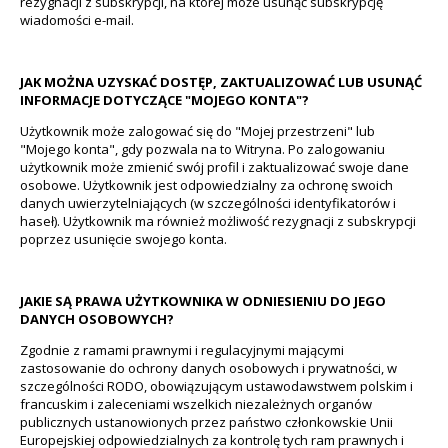
rezygnacji z subskrypcji, na której może usunąć subskrypcję
wiadomości e-mail.
JAK MOŻNA UZYSKAĆ DOSTĘP, ZAKTUALIZOWAĆ LUB USUNĄĆ
INFORMACJE DOTYCZĄCE "MOJEGO KONTA"?
Użytkownik może zalogować się do "Mojej przestrzeni" lub
"Mojego konta", gdy pozwala na to Witryna. Po zalogowaniu
użytkownik może zmienić swój profil i zaktualizować swoje dane
osobowe. Użytkownik jest odpowiedzialny za ochronę swoich
danych uwierzytelniających (w szczególności identyfikatorów i
haseł). Użytkownik ma również możliwość rezygnacji z subskrypcji
poprzez usunięcie swojego konta.
JAKIE SĄ PRAWA UŻYTKOWNIKA W ODNIESIENIU DO JEGO
DANYCH OSOBOWYCH?
Zgodnie z ramami prawnymi i regulacyjnymi mającymi
zastosowanie do ochrony danych osobowych i prywatności, w
szczególności RODO, obowiązującym ustawodawstwem polskim i
francuskim i zaleceniami wszelkich niezależnych organów
publicznych ustanowionych przez państwo członkowskie Unii
Europejskiej odpowiedzialnych za kontrolę tych ram prawnych i