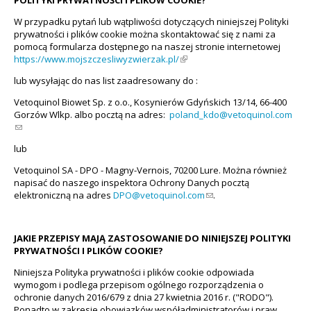
POLITYKI PRYWATNOŚCI I PLIKÓW COOKIE?
W przypadku pytań lub wątpliwości dotyczących niniejszej Polityki
prywatności i plików cookie można skontaktować się z nami za
pomocą formularza dostępnego na naszej stronie internetowej
https://www.mojszczesliwyzwierzak.pl/
(link is external)
lub wysyłając do nas list zaadresowany do :
Vetoquinol Biowet Sp. z o.o., Kosynierów Gdyńskich 13/14, 66-400
Gorzów Wlkp. albo pocztą na adres:
poland_kdo@vetoquinol.com
(link sends e-mail)
lub
Vetoquinol SA - DPO - Magny-Vernois, 70200 Lure. Można również
napisać do naszego inspektora Ochrony Danych pocztą
elektroniczną na adres
DPO@vetoquinol.com
(link sends e-mail)
.
JAKIE PRZEPISY MAJĄ ZASTOSOWANIE DO NINIEJSZEJ POLITYKI
PRYWATNOŚCI I PLIKÓW COOKIE?
Niniejsza Polityka prywatności i plików cookie odpowiada
wymogom i podlega przepisom ogólnego rozporządzenia o
ochronie danych 2016/679 z dnia 27 kwietnia 2016 r. ("RODO").
Ponadto w zakresie obowiązków współadministratorów i praw