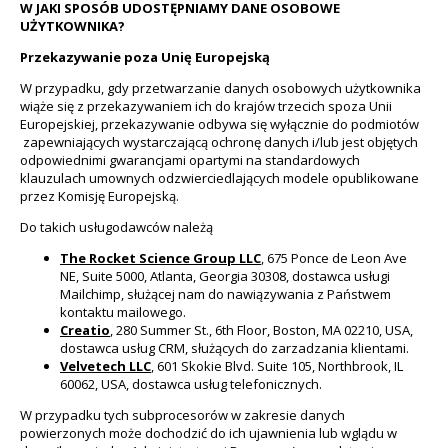
W JAKI SPOSÓB UDOSTĘPNIAMY DANE OSOBOWE
UŻYTKOWNIKA?
Przekazywanie poza Unię Europejską
W przypadku, gdy przetwarzanie danych osobowych użytkownika
wiąże się z przekazywaniem ich do krajów trzecich spoza Unii
Europejskiej, przekazywanie odbywa się wyłącznie do podmiotów
zapewniających wystarczającą ochronę danych i/lub jest objętych
odpowiednimi gwarancjami opartymi na standardowych
klauzulach umownych odzwierciedlających modele opublikowane
przez Komisję Europejską.
Do takich usługodawców należą
The Rocket Science Group LLC
, 675 Ponce de Leon Ave
NE, Suite 5000, Atlanta, Georgia 30308, dostawca usługi
Mailchimp, służącej nam do nawiązywania z Państwem
kontaktu mailowego.
Creatio
, 280 Summer St., 6th Floor, Boston, MA 02210, USA,
dostawca usług CRM, służących do zarzadzania klientami.
Velvetech LLC
, 601 Skokie Blvd. Suite 105, Northbrook, IL
60062, USA, dostawca usług telefonicznych.
W przypadku tych subprocesorów w zakresie danych
powierzonych może dochodzić do ich ujawnienia lub wglądu w