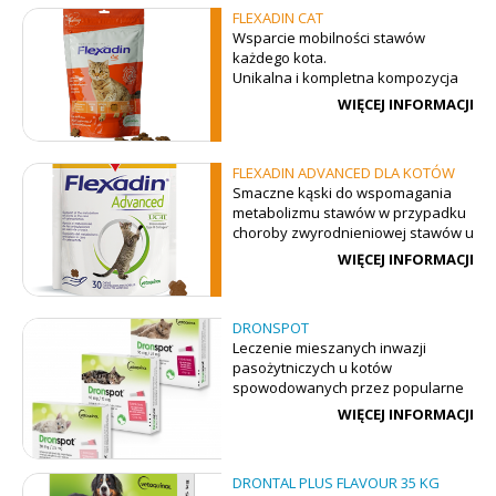
FLEXADIN CAT
Wsparcie mobilności stawów
każdego kota.
Unikalna i kompletna kompozycja
pięciu wysokiej jakości składników.
WIĘCEJ INFORMACJI
Pomaga utrzymać kota w
aktywności ruchowej na długie lata i
zapobiegać mogącym objawić się z
FLEXADIN ADVANCED DLA KOTÓW
wiekiem problemom z mobilnością
Smaczne kąski do wspomagania
stawów. Smakowite kąski do
metabolizmu stawów w przypadku
łatwego podawania raz dziennie.
choroby zwyrodnieniowej stawów u
STOSOWANIE
:
kotów.
Poziom podtrzymujący: koty <6 kg
WIĘCEJ INFORMACJI
masy ciała: 1 kąsek dziennie – koty
6-10 kg masy ciała: 2 kąski dziennie.
Przez pierwsze 4-6 tygodni
DRONSPOT
rekomendowana ilość kąsków
Leczenie mieszanych inwazji
może być podwojona.
pasożytniczych u kotów
spowodowanych przez popularne
gatunki robaków obłych i robaków
WIĘCEJ INFORMACJI
płaskich
DRONTAL PLUS FLAVOUR 35 KG