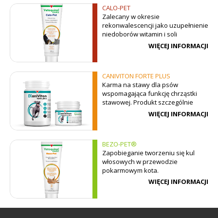
CALO-PET
Zalecany w okresie
rekonwalescencji jako uzupełnienie
niedoborów witamin i soli
mineralnych.
WIĘCEJ INFORMACJI
CANIVITON FORTE PLUS
Karma na stawy dla psów
wspomagająca funkcję chrząstki
stawowej. Produkt szczególnie
polecany psom mającym trudności z
WIĘCEJ INFORMACJI
poruszaniem się.
BEZO-PET®
Zapobieganie tworzeniu się kul
włosowych w przewodzie
pokarmowym kota.
WIĘCEJ INFORMACJI