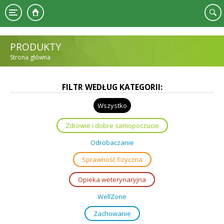
Przejdź do treści
PRODUKTY
Strona główna
JESTEŚ TUTAJ
FILTR WEDŁUG KATEGORII:
Wszystko
Zdrowie i dobre samopoczucie
Odrobaczanie
Sprawność fizyczna
Opieka weterynaryjna
WellZone
Zachowanie