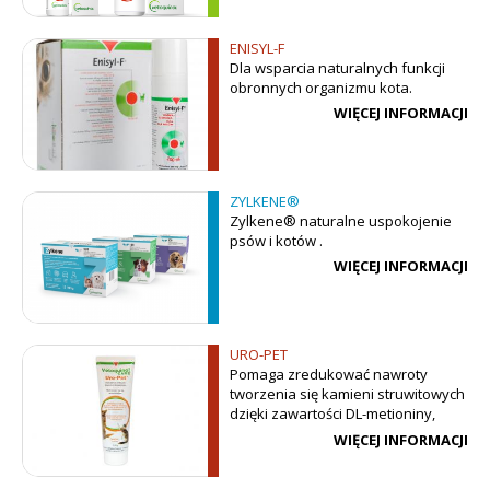
ENISYL-F
Dla wsparcia naturalnych funkcji
obronnych organizmu kota.
WIĘCEJ INFORMACJI
ZYLKENE®
Zylkene® naturalne uspokojenie
psów i kotów .
WIĘCEJ INFORMACJI
URO-PET
Pomaga zredukować nawroty
tworzenia się kamieni struwitowych
dzięki zawartości DL-metioniny,
pomagającej w zakwaszeniu
WIĘCEJ INFORMACJI
moczu.