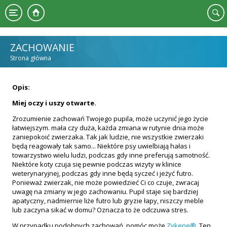
Przejdź do treści
ZACHOWANIE
Strona główna
JESTEŚ TUTAJ
Opis:
Miej oczy i uszy otwarte.
Zrozumienie zachowań Twojego pupila, może uczynić jego życie
łatwiejszym. mała czy duża, każda zmiana w rutynie dnia może
zaniepokoić zwierzaka. Tak jak ludzie, nie wszystkie zwierzaki
będą reagowały tak samo... Niektóre psy uwielbiają hałas i
towarzystwo wielu ludzi, podczas gdy inne preferują samotność.
Niektóre koty czuja się pewnie podczas wizyty w klinice
weterynaryjnej, podczas gdy inne będą syczeć i jeżyć futro.
Ponieważ zwierzak, nie może powiedzieć Ci co czuje, zwracaj
uwagę na zmiany w jego zachowaniu. Pupil staje się bardziej
apatyczny, nadmiernie liże futro lub gryzie łapy, niszczy meble
lub zaczyna sikać w domu? Oznacza to że odczuwa stres.
W przypadku podobnych zachowań, pomóc może
Zykene®
. Ten