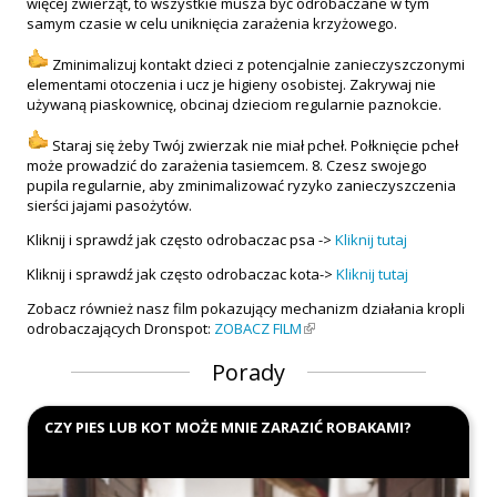
więcej zwierząt, to wszystkie musza być odrobaczane w tym
samym czasie w celu uniknięcia zarażenia krzyżowego.
Zminimalizuj kontakt dzieci z potencjalnie zanieczyszczonymi
elementami otoczenia i ucz je higieny osobistej. Zakrywaj nie
używaną piaskownicę, obcinaj dzieciom regularnie paznokcie.
Staraj się żeby Twój zwierzak nie miał pcheł. Połknięcie pcheł
może prowadzić do zarażenia tasiemcem. 8. Czesz swojego
pupila regularnie, aby zminimalizować ryzyko zanieczyszczenia
sierści jajami pasożytów.
Kliknij i sprawdź jak często odrobaczac psa ->
Kliknij tutaj
Kliknij i sprawdź jak często odrobaczac kota->
Kliknij tutaj
Zobacz również nasz film pokazujący mechanizm działania kropli
odrobaczających Dronspot:
ZOBACZ FILM
(link is external)
Porady
CZY PIES LUB KOT MOŻE MNIE ZARAZIĆ ROBAKAMI?