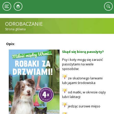
Przejdź do treści
ODROBACZANIE
Strona główna
JESTEŚ TUTAJ
Opis:
Skąd się biorą pasożyty?
Psy i koty mogą się zarazić
pasożytami na wiele
sposobów:
ze skażonego larwami
lub jajami środowiska
od matki, w okresie ciąży
lub/i laktacji
jedząc surowe mięso