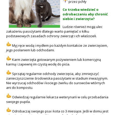
przez pchły
Co trzeba wiedzieć o
odrobaczaniu aby chronić
siebie i zwierzęta?
Ludzie również mogą ulec
zakażeniu pasożytami dlatego warto pamiętać o kilku
podstawowych zasadach ochrony zwierząt i ich właścicieli.
Myj ręce wodą i mydłem po każdym kontakcie ze zwierzęciem,
jego posłaniem lub odchodami.
Karm zwierzęta gotowanym pożywieniem lub komercyjną
karmą i zapewnij im czystą wodę do picia.
Sprzątaj regularnie odchody zwierzęcia, aby zmniejszyć
zanieczyszczenie środowiska pasożytami w stadium inwazyjnym.
Nie wyrzucaj odchodów i kociego żwirku do surowców wtórnych
ani do kompostu.
Odwiedzaj regularnie lekarza weterynarii w celu przebadania
swojego pupila.
Odrobaczaj swojego psa i kota co 3 miesiące. Jeśli w domu jest