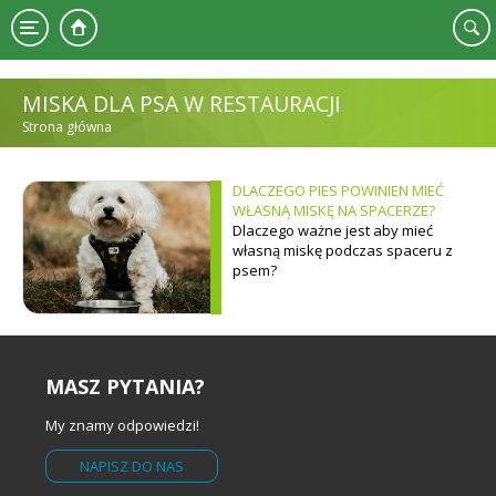
Przejdź do treści
MISKA DLA PSA W RESTAURACJI
Strona główna
JESTEŚ TUTAJ
DLACZEGO PIES POWINIEN MIEĆ
WŁASNĄ MISKĘ NA SPACERZE?
Dlaczego ważne jest aby mieć
własną miskę podczas spaceru z
psem?
MASZ PYTANIA?
My znamy odpowiedzi!
NAPISZ DO NAS