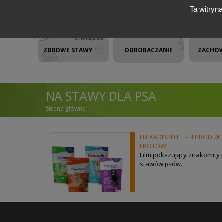
Przejdź do treści
Ta witryn
ZDROWE STAWY
ODROBACZANIE
ZACHO
NA STAWY DLA PSA
Strona główna
JESTEŚ TUTAJ
FLEXADIN 4 LIFE - 4 PRO
I KOTÓW
Film pokazujący znakomity
stawów psów.