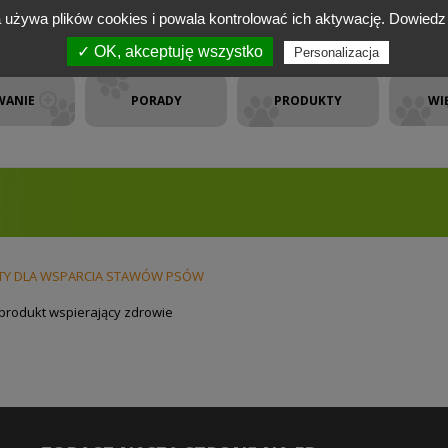
a używa plików cookies i powala kontrolować ich aktywację.
Dowiedz 
✓ OK, akceptuję wszystko
Personalizacja
WANIE
PORADY
PRODUKTY
WI
DUKTY DLA WSPARCIA STAWÓW PSÓW
 produkt wspierający zdrowie