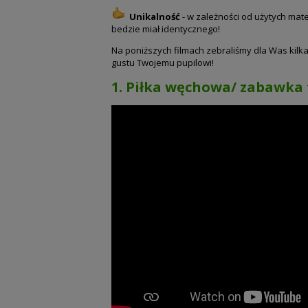
Unikalność
- w zależności od użytych mat
bedzie miał identycznego!
Na poniższych filmach zebraliśmy dla Was kilk
gustu Twojemu pupilowi!
1. Piłka węchowa/ zabawka