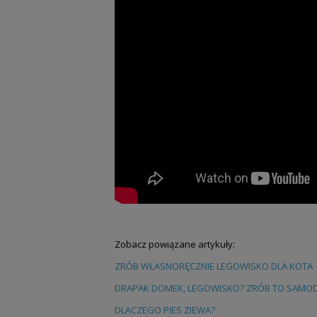
Zobacz powiązane artykuły:
ZRÓB WŁASNORĘCZNIE LEGOWISKO DLA KOTA
DRAPAK DOMEK, LEGOWISKO? ZRÓB TO SAMOD
DLACZEGO PIES ZIEWA?