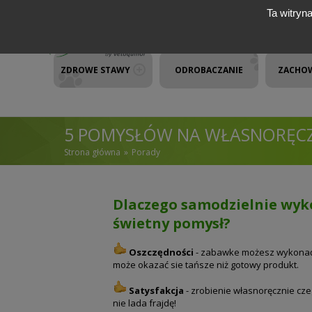
Przejdź do treści
Ta witryn
ZDROWE STAWY
ODROBACZANIE
ZACHO
5 POMYSŁÓW NA WŁASNORĘCZ
Strona główna
Porady
JESTEŚ TUTAJ
Dlaczego samodzielnie wyk
świetny pomysł?
Oszczędności
- zabawke możesz wykonać
może okazać sie tańsze niż gotowy produkt.
Satysfakcja
- zrobienie własnoręcznie czeg
nie lada frajdę!