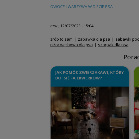
OWOCE I WARZYWA W DIECIE PSA
czw., 12/07/2023 - 15:04
zrób to sam
zabawka dla psa
zabawki pod
piłka węchowa dla psa
szarpak dla psa
Pora
JAK POMÓC ZWIERZAKAWI, KTÓRY
BOI SIĘ FAJERWERKÓW?