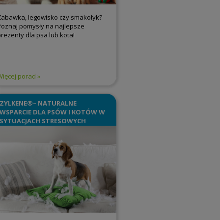
Zabawka, legowisko czy smakołyk?
Poznaj pomysły na najlepsze
prezenty dla psa lub kota!
Więcej porad
ZYLKENE®– NATURALNE
WSPARCIE DLA PSÓW I KOTÓW W
SYTUACJACH STRESOWYCH