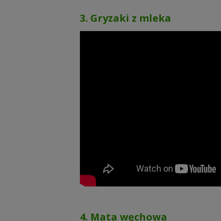
3. Gryzaki z mleka
4. Mata węchowa