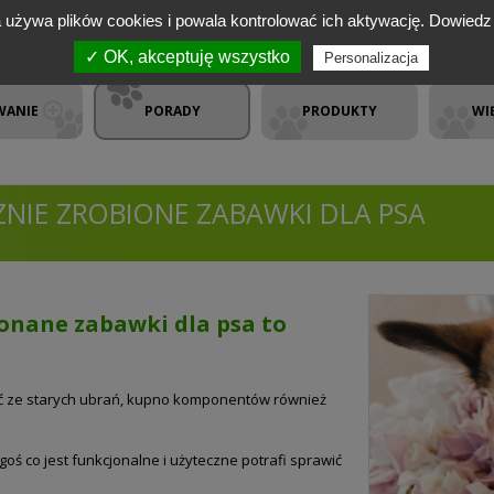
a używa plików cookies i powala kontrolować ich aktywację.
Dowiedz 
✓ OK, akceptuję wszystko
Personalizacja
WANIE
PORADY
PRODUKTY
WI
NIE ZROBIONE ZABAWKI DLA PSA
onane zabawki dla psa to
 ze starych ubrań, kupno komponentów również
oś co jest funkcjonalne i użyteczne potrafi sprawić