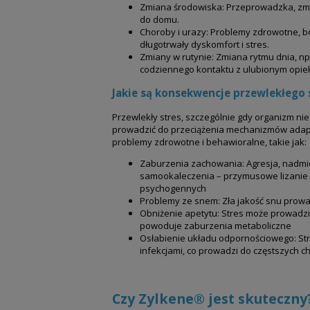
Zmiana środowiska: Przeprowadzka, zmi
do domu.
Choroby i urazy: Problemy zdrowotne, 
długotrwały dyskomfort i stres.
Zmiany w rutynie: Zmiana rytmu dnia, n
codziennego kontaktu z ulubionym opi
Jakie są konsekwencje przewlekłego 
Przewlekły stres, szczególnie gdy organizm nie
prowadzić do przeciążenia mechanizmów adap
problemy zdrowotne i behawioralne, takie jak:
Zaburzenia zachowania: Agresja, nadmie
samookaleczenia – przymusowe lizanie
psychogennych
Problemy ze snem: Zła jakość snu prowadz
Obniżenie apetytu: Stres może prowadzić
powoduje zaburzenia metaboliczne
Osłabienie układu odpornościowego: Str
infekcjami, co prowadzi do częstszych c
Czy Zylkene® jest skuteczny