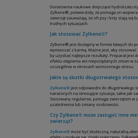
Doniesienia naukowe dotyczące hydrolizatu t
Zylkene®, potwierdziły, że pomaga on wspier
zwierząt zauważają, że ich psy i koty stają się 
trudnych sytuacjach.
Jak stosować Zylkene®?
Zylkene® jest dostępny w formie łatwych do p
wymieszać z karmą. Ważne jest, aby stosować
by uzyskać najlepsze rezultaty. Preparat jest
efektu otępienia ani niepożądanych zmian w z
szczególnie w okresach wzmożonego stresu.
Jakie są skutki długotrwałego stos
Zylkene®
jest odpowiedni do długotrwałego s
narażonych na stresujące sytuacje, takie jak s
Stosowany regularnie, pomaga zwierzętom w 
uzależnienia lub zmiany osobowości.
Czy Zylkene® może zastąpić inne met
zwierząt?
Zylkene®
może być skuteczną, naturalną alter
efektu uzyskuje się, dzięki połączeniu Zylke