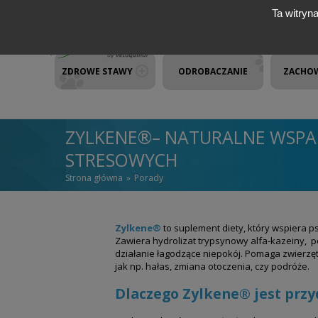
Przejdź do treści
Ta witryn
ZDROWE STAWY
ODROBACZANIE
ZACHO
ZYLKENE®– NATURALNE WSPAR
STRESOWYCH
Strona główna
Porady
JESTEŚ TUTAJ
Zylkene®
to suplement diety, który wspiera ps
Zawiera hydrolizat trypsynowy alfa-kazeiny, p
działanie łagodzące niepokój. Pomaga zwierzęto
jak np. hałas, zmiana otoczenia, czy podróże.
Dlaczego Zylkene® jest przy