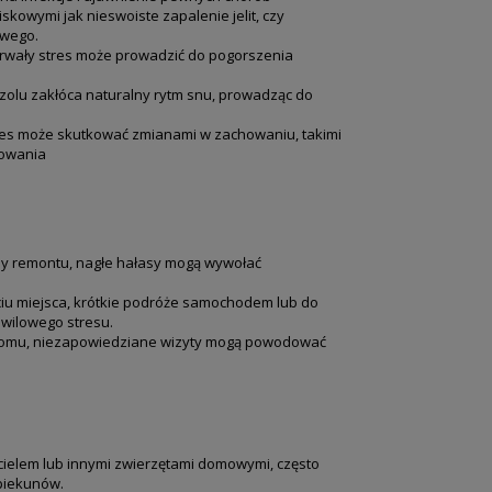
kowymi jak nieswoiste zapalenie jelit, czy
owego.
trwały stres może prowadzić do pogorszenia
olu zakłóca naturalny rytm snu, prowadząc do
res może skutkować zmianami w zachowaniu, takimi
howania
osy remontu, nagłe hałasy mogą wywołać
iu miejsca, krótkie podróże samochodem lub do
hwilowego stresu.
 domu, niezapowiedziane wizyty mogą powodować
cielem lub innymi zwierzętami domowymi, często
piekunów.