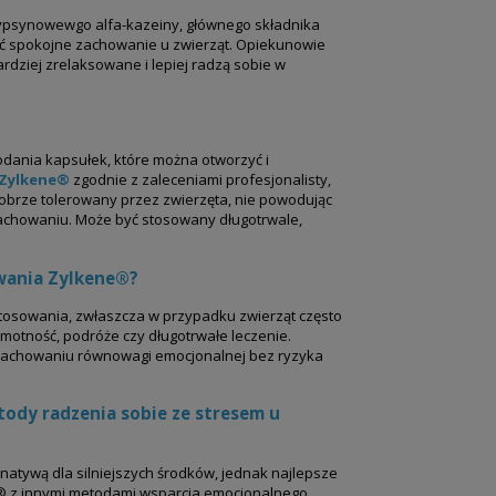
rypsynowewgo alfa-kazeiny, głównego składnika
ać spokojne zachowanie u zwierząt. Opiekunowie
bardziej zrelaksowane i lepiej radzą sobie w
odania kapsułek, które można otworzyć i
Zylkene®
zgodnie z zaleceniami profesjonalisty,
 dobrze tolerowany przez zwierzęta, nie powodując
achowaniu. Może być stosowany długotrwale,
owania Zylkene®?
tosowania, zwłaszcza w przypadku zwierząt często
amotność, podróże czy długotrwałe leczenie.
zachowaniu równowagi emocjonalnej bez ryzyka
ody radzenia sobie ze stresem u
natywą dla silniejszych środków, jednak najlepsze
ne® z innymi metodami wsparcia emocjonalnego,