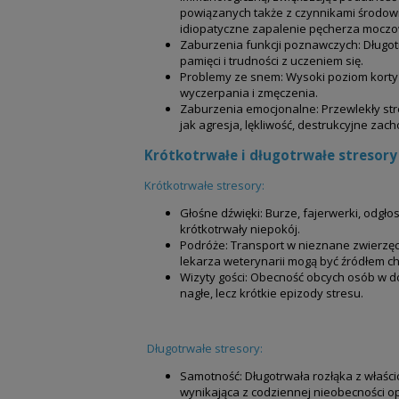
powiązanych także z czynnikami środowis
idiopatyczne zapalenie pęcherza mocz
Zaburzenia funkcji poznawczych: Długo
pamięci i trudności z uczeniem się.
Problemy ze snem: Wysoki poziom kortyz
wyczerpania i zmęczenia.
Zaburzenia emocjonalne: Przewlekły st
jak agresja, lękliwość, destrukcyjne zac
Krótkotrwałe i długotrwałe stresory
Krótkotrwałe stresory:
Głośne dźwięki: Burze, fajerwerki, odgł
krótkotrwały niepokój.
Podróże: Transport w nieznane zwierzęc
lekarza weterynarii mogą być źródłem c
Wizyty gości: Obecność obcych osób w
nagłe, lecz krótkie epizody stresu.
Długotrwałe stresory:
Samotność: Długotrwała rozłąka z właści
wynikająca z codziennej nieobecności o