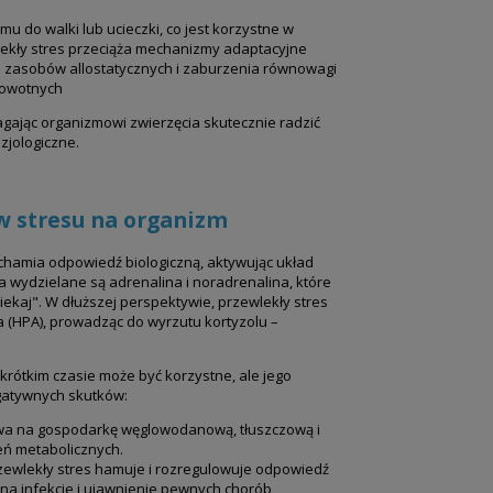
u do walki lub ucieczki, co jest korzystne w
lekły stres przeciąża mechanizmy adaptacyjne
 zasobów allostatycznych i zaburzenia równowagi
rowotnych
gając organizmowi zwierzęcia skutecznie radzić
zjologiczne.
 stresu na organizm
chamia odpowiedź biologiczną, aktywując układ
 wydzielane są adrenalina i noradrenalina, które
iekaj". W dłuższej perspektywie, przewlekły stres
(HPA), prowadząc do wyrzutu kortyzolu –
krótkim czasie może być korzystne, ale jego
egatywnych skutków:
wa na gospodarkę węglowodanową, tłuszczową i
eń metabolicznych.
zewlekły stres hamuje i rozregulowuje odpowiedź
na infekcje i ujawnienie pewnych chorób