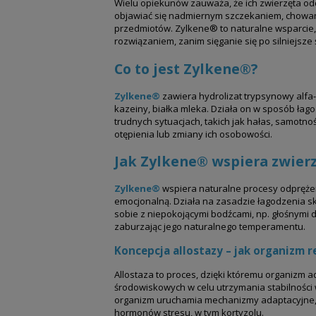
Wielu opiekunów zauważa, że ich zwierzęta od
objawiać się nadmiernym szczekaniem, chowan
przedmiotów. Zylkene® to naturalne wsparcie,
rozwiązaniem, zanim sięganie się po silniejsze 
Co to jest Zylkene®?
Zylkene®
zawiera hydrolizat trypsynowy alfa-
kazeiny, białka mleka. Działa on w sposób ła
trudnych sytuacjach, takich jak hałas, samotn
otępienia lub zmiany ich osobowości.
Jak Zylkene® wspiera zwier
Zylkene®
wspiera naturalne procesy odpręż
emocjonalną. Działa na zasadzie łagodzenia sku
sobie z niepokojącymi bodźcami, np. głośnymi 
zaburzając jego naturalnego temperamentu.
Koncepcja allostazy – jak organizm r
Allostaza to proces, dzięki któremu organizm 
środowiskowych w celu utrzymania stabilności
organizm uruchamia mechanizmy adaptacyjne, t
hormonów stresu, w tym kortyzolu.