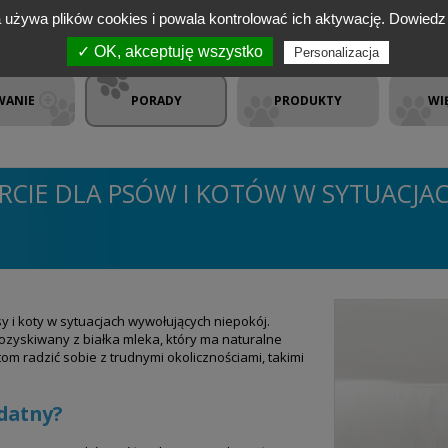
a używa plików cookies i powala kontrolować ich aktywację.
Dowiedz 
✓ OK, akceptuję wszystko
Personalizacja
WANIE
PORADY
PRODUKTY
WI
CIE DLA PSÓW I KOTÓW W SYTUACJA
y i koty w sytuacjach wywołujących niepokój.
ozyskiwany z białka mleka, który ma naturalne
m radzić sobie z trudnymi okolicznościami, takimi
datny?