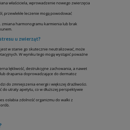
ana właściciela, wprowadzenie nowego zwierzęcia
ból, przewlekłe leczenie mogą powodować
p. zmiana harmonogramu karmienia lub brak
ekunem.
stresu u zwierząt?
 jest w stanie go skutecznie neutralizować, może
tacyjnych. W wyniku tego mogą wystąpić poważne
rna lękliwość, destrukcyjne zachowania, a nawet
 lub drapania doprowadzające do dermatoz
i do zmniejszenia energii i większej drażliwości.
 do utraty apetytu, co w dłuższej perspektywie
es osłabia zdolność organizmu do walki z
horób.
?