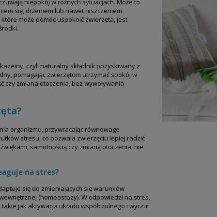
czuwają niepokój w różnych sytuacjach. Może to
iem się, drżeniem lub nawet niszczeniem
 które może pomóc uspokoić zwierzęta, jest
środki.
kazeiny, czyli naturalny składnik pozyskiwany z
godny, pomagając zwierzętom utrzymać spokój w
ość czy zmiana otoczenia, bez wywoływania
zęta?
enia organizmu, przywracając równowagę
tków stresu, co pozwala zwierzęciu lepiej radzić
dźwiękami, samotnością czy zmianą otoczenia, nie
eaguje na stres?
adaptuje się do zmieniających się warunków
 wewnętrznej (homeostazy). W odpowiedzi na stres,
akie jak aktywacja układu współczulnego i wyrzut