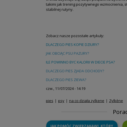
takimi jak trening pozytywnego wzmocnienia, 
stabilnej rutyny.
Zobacz nasze pozostałe artykuły:
DLACZEGO P
IES KOPIE DZIURY
?
JAK OBCIĄC PSU PAZURY?
ILE POWINNO BYC KALORII W DIECIE PSA?
DLACZEGO PIES ZJADA ODCHODY?
DLACZEGO PIES ZIEWA?
czw., 11/07/2024 - 14:19
pies
psy
na co działa zylkene
Zylkène
Pora
JAK POMÓC ZWIERZAKAWI, KTÓRY