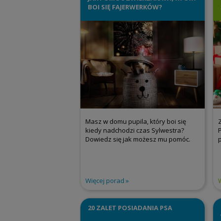
BOI SIĘ FAJERWERKÓW?
Masz w domu pupila, który boi się
kiedy nadchodzi czas Sylwestra?
Dowiedz się jak możesz mu pomóc.
Więcej porad
20 ZALET POSIADANIA PSA