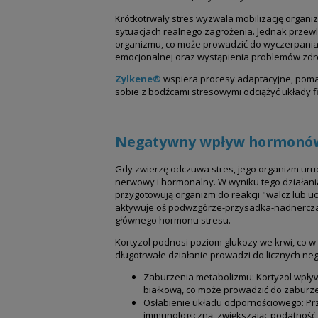
Krótkotrwały stres wyzwala mobilizację organizm
sytuacjach realnego zagrożenia. Jednak przew
organizmu, co może prowadzić do wyczerpania
emocjonalnej oraz wystąpienia problemów zd
Zylkene®
wspiera procesy adaptacyjne, poma
sobie z bodźcami stresowymi odciążyć układy fi
Negatywny wpływ hormonów
Gdy zwierzę odczuwa stres, jego organizm uru
nerwowy i hormonalny. W wyniku tego działania
przygotowują organizm do reakcji "walcz lub uc
aktywuje oś podwzgórze-przysadka-nadnercza 
głównego hormonu stresu.
Kortyzol podnosi poziom glukozy we krwi, co w 
długotrwałe działanie prowadzi do licznych n
Zaburzenia metabolizmu: Kortyzol wpły
białkową, co może prowadzić do zaburz
Osłabienie układu odpornościowego: Pr
immunologiczną, zwiększając podatność 