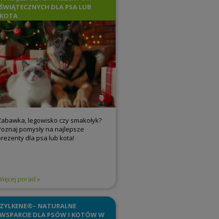
ŚWIĄTECZNYCH DLA PSA LUB
KOTA
Zabawka, legowisko czy smakołyk?
Poznaj pomysły na najlepsze
prezenty dla psa lub kota!
Więcej porad
ZYLKENE®– NATURALNE
WSPARCIE DLA PSÓW I KOTÓW W