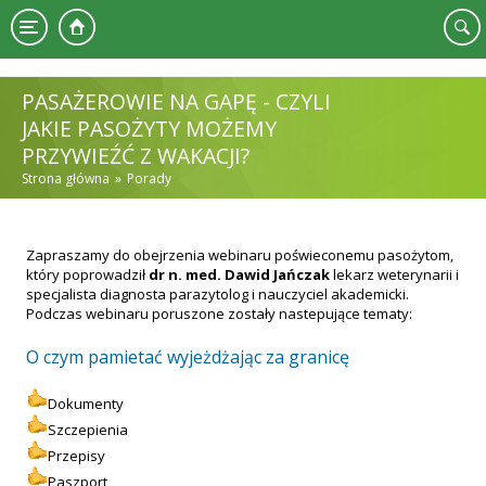
Przejdź do treści
PASAŻEROWIE NA GAPĘ - CZYLI
JAKIE PASOŻYTY MOŻEMY
PRZYWIEŹĆ Z WAKACJI?
Strona główna
Porady
JESTEŚ TUTAJ
Zapraszamy do obejrzenia webinaru poświeconemu pasożytom,
który poprowadził
dr n. med. Dawid Jańczak
lekarz weterynarii i
specjalista diagnosta parazytolog i nauczyciel akademicki.
Podczas webinaru poruszone zostały nastepujące tematy:
O czym pamietać wyjeżdżając za granicę
Dokumenty
Szczepienia
Przepisy
Paszport