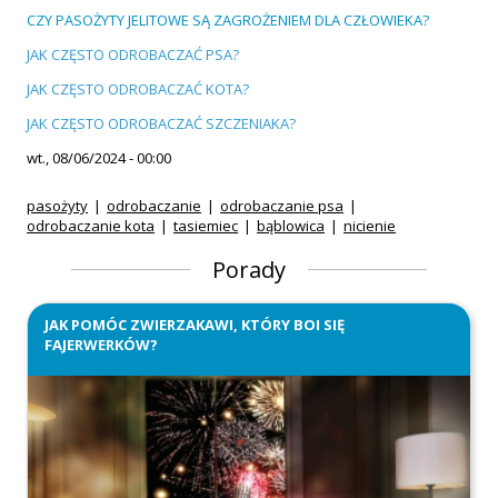
CZY PASOŻYTY JELITOWE SĄ ZAGROŻENIEM DLA CZŁOWIEKA?
JAK CZĘSTO ODROBACZAĆ PSA?
JAK CZĘSTO ODROBACZAĆ KOTA?
JAK CZĘSTO ODROBACZAĆ SZCZENIAKA?
wt., 08/06/2024 - 00:00
pasożyty
odrobaczanie
odrobaczanie psa
odrobaczanie kota
tasiemiec
bąblowica
nicienie
Porady
JAK POMÓC ZWIERZAKAWI, KTÓRY BOI SIĘ
FAJERWERKÓW?