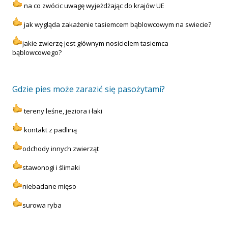
na co zwócic uwagę wyjeżdżając do krajów UE
jak wygląda zakażenie tasiemcem bąblowcowym na swiecie?
jakie zwierzę jest głównym nosicielem tasiemca
bąblowcowego?
Gdzie pies może zarazić się pasożytami?
tereny leśne, jeziora i łaki
kontakt z padliną
odchody innych zwierząt
stawonogi i ślimaki
niebadane mięso
surowa ryba