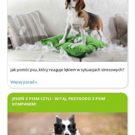
Jak pomóc psu, który reaguje lękiem w sytuacjach stresowych?
Więcej porad
JESIEŃ Z PSEM CZYLI - WITAJ, PRZYGODO Z PSIM
KOMPANEM!