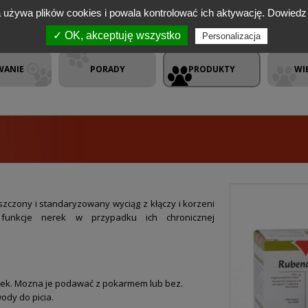
a używa plików cookies i powala kontrolować ich aktywację.
Dowiedz 
✓ OK, akceptuję wszystko
Personalizacja
WANIE
PORADY
PRODUKTY
WI
szczony i standaryzowany wyciąg z kłączy i korzeni
 funkcje nerek w przypadku ich chronicznej
tek. Mozna je podawać z pokarmem lub bez.
ody do picia.