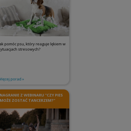
Jak pomóc psu, który reaguje lękiem w
sytuacjach stresowych?
Więcej porad
NAGRANIE Z WEBINARU "CZY PIES
MOŻE ZOSTAĆ TANCERZEM?"