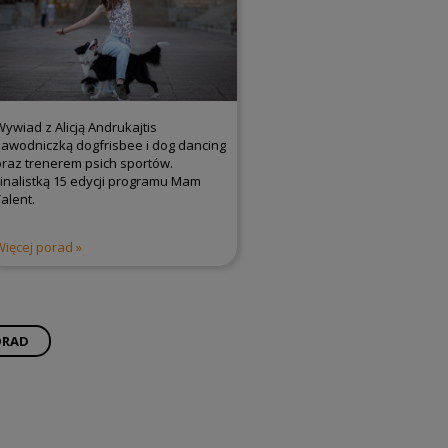
Wywiad z Alicją Andrukajtis
zawodniczką dogfrisbee i dog dancing
oraz trenerem psich sportów.
Finalistką 15 edycji programu Mam
alent.
Więcej porad
ORAD