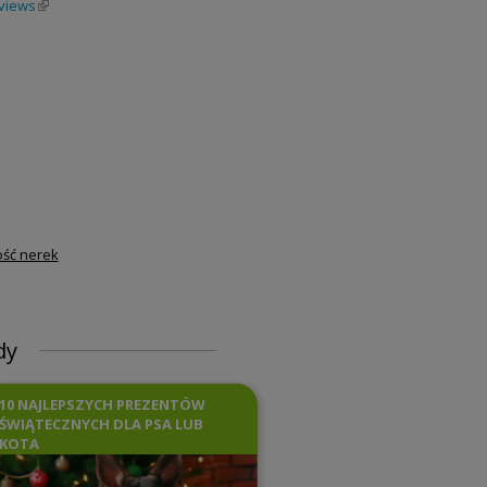
views
(link is external)
nk is external)
ink is external)
ść nerek
dy
10 NAJLEPSZYCH PREZENTÓW
ŚWIĄTECZNYCH DLA PSA LUB
KOTA