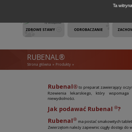
Przejdź do treści
Ta witryn
ZDROWE STAWY
ODROBACZANIE
ZACHO
RUBENAL®
Strona główna
Produkty
JESTEŚ TUTAJ
Rubenal®
to preparat zawierający oczy
Rzewienia lekarskiego, który wspomaga
niewydiolności.
®
Jak podawać Rubenal
?
®
Rubenal
ma postać smakowitych table
Zwierzętom należy zapewnic ciągły dostęp do w