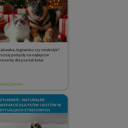
Zabawka, legowisko czy smakołyk?
Poznaj pomysły na najlepsze
prezenty dla psa lub kota!
Więcej porad
ZYLKENE®– NATURALNE
WSPARCIE DLA PSÓW I KOTÓW W
SYTUACJACH STRESOWYCH