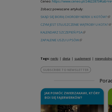
Ceneo:
https://www.ceneo.pl/24622873#tab=re
Zobacz powiazane artykuły:
SKĄD SIĘ BIORĄ CHOROBY NEREK U KOTÓW?
(li
CZYM JEST STŁUSZCZENIE WĄTROBY U KOTA?
(l
KALENDARZ SZCZEPIEŃ PSA
(link is external)
ZAPALENIE USZU U PSÓW
(link is external)
Tags:
nerki
dieta
suplement
niewydolno
SUBSCRIBE TO NEWSLETTER
Pora
JAK POMÓC ZWIERZAKAWI, KTÓRY
BOI SIĘ FAJERWERKÓW?