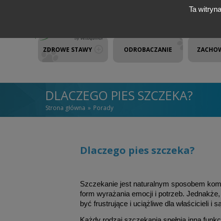
Przejdź do treści
Ta witryn
ZDROWE STAWY
ODROBACZANIE
ZACHO
DLACZEGO PIES SZCZEKA?
Strona główna
Porady
JESTEŚ TUTAJ
Dlaczego pies szczeka?
Szczekanie jest naturalnym sposobem komu
form wyrażania emocji i potrzeb. Jednakże
być frustrujące i uciążliwe dla właścicieli i 
Każdy rodzaj szczekania spełnia inną funkcję