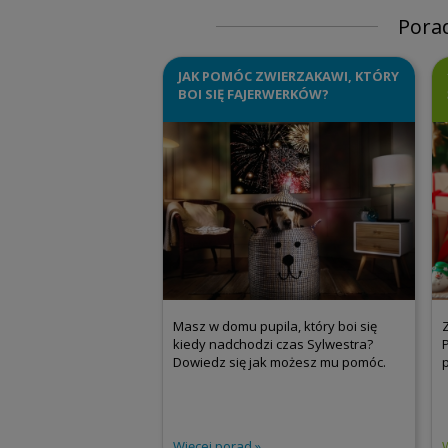
Pora
JAK POMÓC ZWIERZAKAWI, KTÓRY
BOI SIĘ FAJERWERKÓW?
Masz w domu pupila, który boi się
kiedy nadchodzi czas Sylwestra?
Dowiedz się jak możesz mu pomóc.
Więcej porad