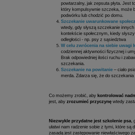
powtarzalny, jak zepsuta płyta. Jest
który kompulsywnie szczeka, może b
podwórku lub chodzić po domu.
Szczekanie uwarunkowane społecz
wtedy, gdy słyszą szczekanie innych 
kontekście społecznym, kiedy słyszy 
odległości - np. psy z sąsiedztwa
W celu zwrócenia na siebie uwagi 
codziennej aktywności fizycznej i um
Brak odpowiedniej ilości ruchu i zab
szczekania.
Szczekanie na powitanie
– ciało ps
merda. Zdarza się, że do szczekani
Co możemy zrobić, aby
kontrolować nadm
jest, aby
zrozumieć przyczynę
wtedy zast
Niezwykle przydatne jest szkolenie psa
,
ułatwi nam radzenie sobie z tymi, które są
zasadą jest zastępowanie niewłaściwego za