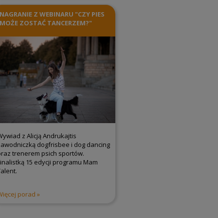
NAGRANIE Z WEBINARU "CZY PIES
MOŻE ZOSTAĆ TANCERZEM?"
Wywiad z Alicją Andrukajtis
zawodniczką dogfrisbee i dog dancing
oraz trenerem psich sportów.
Finalistką 15 edycji programu Mam
alent.
Więcej porad