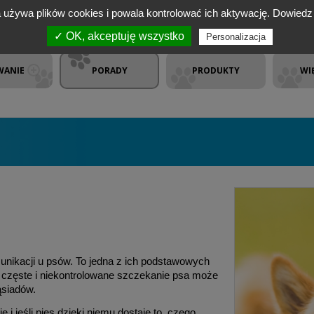
a używa plików cookies i powala kontrolować ich aktywację.
Dowiedz 
✓ OK, akceptuję wszystko
Personalizacja
WANIE
PORADY
PRODUKTY
WI
nikacji u psów. To jedna z ich podstawowych
, częste i niekontrolowane szczekanie psa może
sąsiadów.
 i jeśli pies dzięki niemu dostaje to, czego