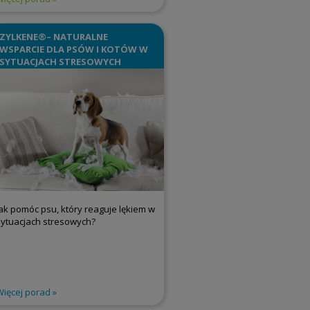
ZYLKENE®– NATURALNE
WSPARCIE DLA PSÓW I KOTÓW W
SYTUACJACH STRESOWYCH
Jak pomóc psu, który reaguje lękiem w
sytuacjach stresowych?
Więcej porad