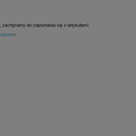
, zachęcamy do zapoznania się z artykułami:
ORADOM
(link is external)
is external)