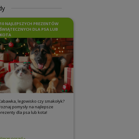
dy
10 NAJLEPSZYCH PREZENTÓW
ŚWIĄTECZNYCH DLA PSA LUB
KOTA
Zabawka, legowisko czy smakołyk?
Poznaj pomysły na najlepsze
prezenty dla psa lub kota!
Więcej porad