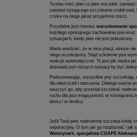
Trzeba mieć plan co pies ma robić zamiast 
zamiast irytującego szczekania zrobił siad,
czeka na niego jakaś przyjemna rzecz.
Przydatne jest również
warunkowanie spo
każdego spokojnego zachowania psa wraz z
sytuacjach, kiedy pies nie jest pobudzony.
Warto wiedzieć, że w ekscytacji, stresie n
niego oczekujemy. Stąd szkolenie psa wyma
reakcje automatyczne. To jest jak nauka j
doświadczeń różnych sytuacji by być dobr
Podsumowując, wszystkie psy szczekają, a
dla właścicieli i otoczenia. Dlatego ważne j
nauczyć go, aby przestał szczekać nadmiern
ruchu dla psa mogą pomóc w rozwiązaniu t
domu i w okolicy.
Jeśli Twój pies nadmiernie szczeka kiedy 
separacyjny. O tym jak go rozpoznać i jak 
Weterynarii, specjalista COAPE Aleksand