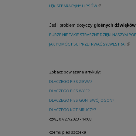
LĘK SEPARACYJNY U PSÓW
(link is external)
Jeśli problem dotyczy
głośnych dźwięków
BURZE NIE TAKIE STRASZNE DZIĘKI NASZYM P
JAK POMÓC PSU PRZETRWAĆ SYLWESTRA?
(link 
Zobacz powiązane artykuły:
DLACZEGO PIES ZIEWA?
DLACZEGO PIES WYJE?
DLACZEGO PIES GONI SWÓJ OGON?
DLACZEGO KOT MRUCZY?
czw., 07/27/2023 - 14:08
czemu pies szczeka