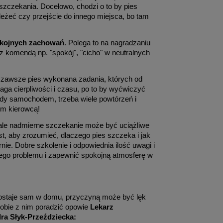
szczekania. Docelowo, chodzi o to by pies
 leżeć czy przejście do innego miejsca, bo tam
kojnych zachowań
. Polega to na nagradzaniu
 komendą np. "spokój", "cicho" w neutralnych
ie zawsze pies wykonana zadania, których od
ga cierpliwości i czasu, po to by wyćwiczyć
azdy samochodem, trzeba wiele powtórzeń i
ym kierowcą!
le nadmierne szczekanie może być uciążliwe
est, aby zrozumieć, dlaczego pies szczeka i jak
ie. Dobre szkolenie i odpowiednia ilość uwagi i
ego problemu i zapewnić spokojną atmosferę w
zostaje sam w domu, przyczyną może być lęk
sobie z nim poradzić opowie
Lekarz
ra Słyk-Przeździecka: