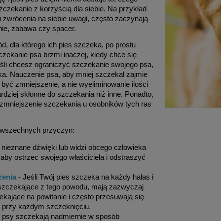
zekanie z korzyścią dla siebie. Na przykład
 zwrócenia na siebie uwagi, często zaczynają
nie, zabawa czy spacer.
ód, dla którego ich pies szczeka, po prostu
zekanie psa brzmi inaczej, kiedy chce się
eśli chcesz ograniczyć szczekanie swojego psa,
ka. Nauczenie psa, aby mniej szczekał zajmie
yć zmniejszenie, a nie wyeliminowanie ilości
rdziej skłonne do szczekania niż inne. Ponadto,
 zmniejszenie szczekania u osobników tych ras
powszechnych przyczyn:
y nieznane dźwięki lub widzi obcego człowieka
aby ostrzec swojego właściciela i odstraszyć
żenia
- Jeśli Twój pies szczeka na każdy hałas i
 szczekające z tego powodu, mają zazwyczaj
ekające na powitanie i często przesuwają się
wa przy każdym szczeknięciu.
e psy szczekają nadmiernie w sposób