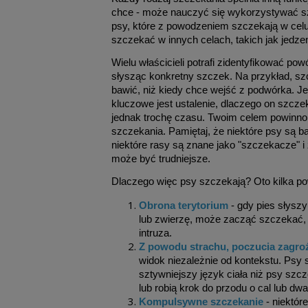
chce - może nauczyć się wykorzystywać szc
psy, które z powodzeniem szczekają w celu
szczekać w innych celach, takich jak jedze
Wielu właścicieli potrafi zidentyfikować pow
słysząc konkretny szczek. Na przykład, szc
bawić, niż kiedy chce wejść z podwórka. J
kluczowe jest ustalenie, dlaczego on szcze
jednak trochę czasu. Twoim celem powinno b
szczekania. Pamiętaj, że niektóre psy są ba
niektóre rasy są znane jako "szczekacze" i
może być trudniejsze.
Dlaczego więc psy szczekają? Oto kilka 
Obrona terytorium
- gdy pies słysz
lub zwierzę, może zacząć szczekać, 
intruza.
Z powodu strachu, poczucia zagro
widok niezależnie od kontekstu. Psy
sztywniejszy język ciała niż psy szcz
lub robią krok do przodu o cal lub d
Kompulsywne szczekanie
- niektór