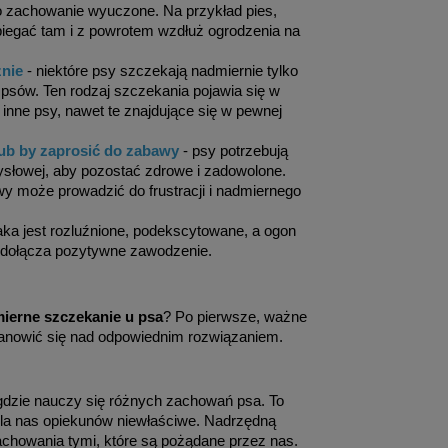
 to zachowanie wyuczone. Na przykład pies,
iegać tam i z powrotem wzdłuż ogrodzenia na
nie
- niektóre psy szczekają nadmiernie tylko
psów. Ten rodzaj szczekania pojawia się w
inne psy, nawet te znajdujące się w pewnej
lub by zaprosić do zabawy
- psy potrzebują
ysłowej, aby pozostać zdrowe i zadowolone.
awy może prowadzić do frustracji i nadmiernego
iaka jest rozluźnione, podekscytowane, a ogon
a dołącza pozytywne zawodzenie.
ierne szczekanie u psa
? Po pierwsze, ważne
anowić się nad odpowiednim rozwiązaniem.
 gdzie nauczy się różnych zachowań psa. To
 dla nas opiekunów niewłaściwe. Nadrzędną
chowania tymi, które są pożądane przez nas.