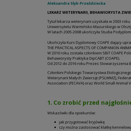
Aleksandra Słyk-Przeździecka
LEKARZ WETERYNARII, BEHAWIORYSTA ZWIE
Tytuł lekarza weterynarii uzyskała w 2003 ro
Uniwersytetu Warmińsko-Mazurskiego w Olszty
W latach 2005-2008 ukończyła Studia Podyplo
Ukończyła Kurs Dyplomowy COAPE dający upra
THE PRACTICAL ASPECTS OF COMPANION ANIMAL
W 2010 roku została członkiem SBiT COAPE Pols
Behawiorysty Praktyka DipCABT (COAPE).
Od 2012 do 2016 roku Prezes Stowarzyszenia 
Członkini Polskiego Towarzystwa Etologicznego
Weterynarii Małych Zwierząt (PSLWMZ), Federa
Association (FECAVA) oraz World Small Animal V
1. Co zrobić przed najgłośn
Wskazówki dla opiekunów:
jak przygotować kryjówkę
czy można zastosować klatkę kennelow