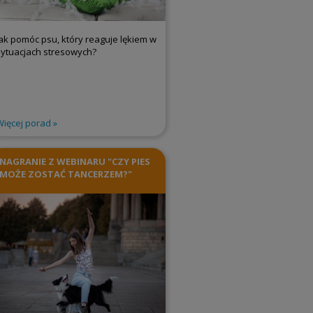
Jak pomóc psu, który reaguje lękiem w
sytuacjach stresowych?
Więcej porad
NAGRANIE Z WEBINARU "CZY PIES
MOŻE ZOSTAĆ TANCERZEM?"