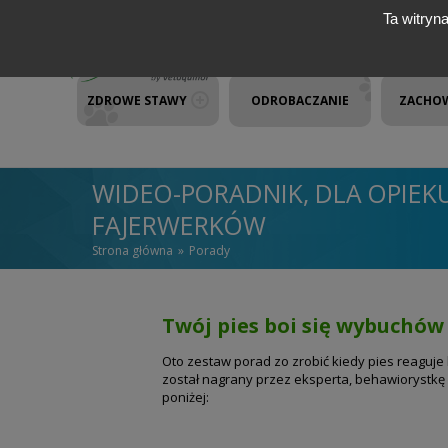
Przejdź do treści
Ta witryn
ZDROWE STAWY
ODROBACZANIE
ZACHO
WIDEO-PORADNIK, DLA OPIEK
FAJERWERKÓW
Strona główna
Porady
JESTEŚ TUTAJ
Twój pies boi się wybuchó
Oto zestaw porad zo zrobić kiedy pies reaguje
został nagrany przez eksperta, behawiorystkę z
poniżej: