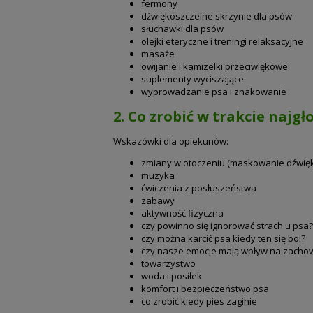
fermony
dźwiękoszczelne skrzynie dla psów
słuchawki dla psów
olejki eteryczne i treningi relaksacyjne
masaże
owijanie i kamizelki przeciwlękowe
suplementy wyciszające
wyprowadzanie psa i znakowanie
2. Co zrobić w trakcie najg
Wskazówki dla opiekunów:
zmiany w otoczeniu (maskowanie dźwię
muzyka
ćwiczenia z posłuszeństwa
zabawy
aktywność fizyczna
czy powinno się ignorować strach u psa?
czy można karcić psa kiedy ten się boi?
czy nasze emocje mają wpływ na zacho
towarzystwo
woda i posiłek
komfort i bezpieczeństwo psa
co zrobić kiedy pies zaginie