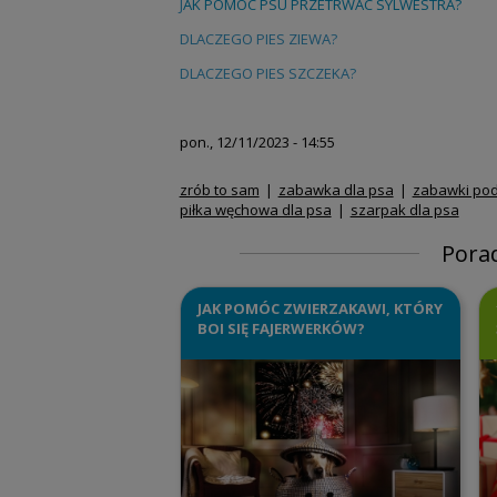
J
AK POMÓC PSU PRZETRWAC SYLWESTRA?
DLACZEGO PIES ZIEWA?
DLACZEGO PIES SZCZEKA?
pon., 12/11/2023 - 14:55
zrób to sam
zabawka dla psa
zabawki pod
piłka węchowa dla psa
szarpak dla psa
Pora
JAK POMÓC ZWIERZAKAWI, KTÓRY
BOI SIĘ FAJERWERKÓW?