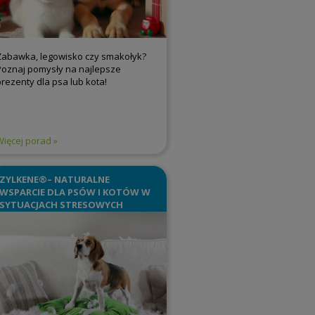
Zabawka, legowisko czy smakołyk?
Poznaj pomysły na najlepsze
prezenty dla psa lub kota!
Więcej porad
ZYLKENE®– NATURALNE
WSPARCIE DLA PSÓW I KOTÓW W
SYTUACJACH STRESOWYCH