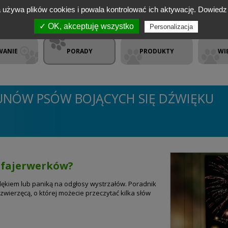
a używa plików cookies i powala kontrolować ich aktywację.
Dowiedz 
✓ OK, akceptuję wszystko
Personalizacja
WANIE
PORADY
PRODUKTY
WI
UNÓW PSÓW BOJĄCYCH SIĘ DŹWIĘKU
w fajerwerków?
 lękiem lub paniką na odgłosy wystrzałów. Poradnik
wierzęcą, o której możecie przeczytać kilka słów