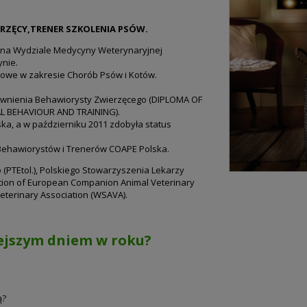
RZĘCY,TRENER SZKOLENIA PSÓW.
ku na Wydziale Medycyny Weterynaryjnej
nie.
mowe w zakresie Chorób Psów i Kotów.
wnienia Behawiorysty Zwierzęcego (DIPLOMA OF
 BEHAVIOUR AND TRAINING).
ka, a w październiku 2011 zdobyła status
Behawiorystów i Trenerów COAPE Polska.
 (PTEtol.), Polskiego Stowarzyszenia Lekarzy
tion of European Companion Animal Veterinary
eterinary Association (WSAVA).
iejszym dniem w roku?
ą?