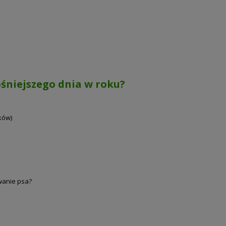
łośniejszego dnia w roku?
ków)
wanie psa?